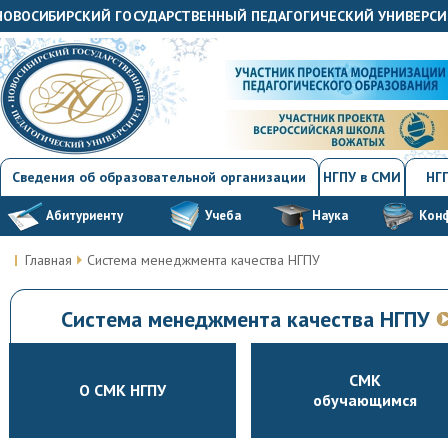
"НОВОСИБИРСКИЙ ГОСУДАРСТВЕННЫЙ ПЕДАГОГИЧЕСКИЙ УНИВЕРСИ
Сведения об образовательной организации
НГПУ в СМИ
НГП
Абитуриенту
Учеба
Наука
Кон
Главная
Система менеджмента качества НГПУ
Система менеджмента качества НГПУ
СМК
О СМК НГПУ
обучающимся