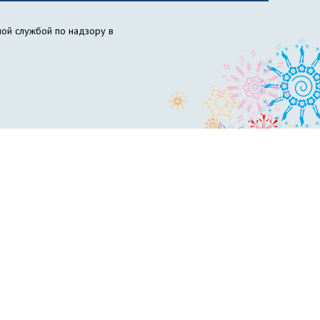
ой службой по надзору в
ов НГПУ
Вожатый НГПУ
Science for Education Today
бразовательный центр «Инклюзивное образование»
философия образования
НИИ химии антиоксидантов
сти и гражданской обороны
Пресс-центр
вет по психолого-педагогическому образованию
ускников
Управление менеджмента качества