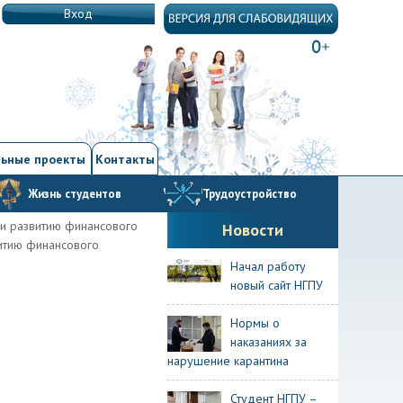
Вход
ьные проекты
Контакты
Жизнь студентов
Трудоустройство
и развитию финансового
Новости
итию финансового
Начал работу
новый сайт НГПУ
Нормы о
наказаниях за
нарушение карантина
Студент НГПУ –