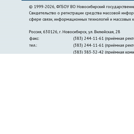
© 1999-2026, ФГБОУ ВО Новосибирский государственны
Свидетельство о регистрации средства массовой инфо
сфере связи, информационных технологий и массовых 
Россия, 630126, г. Новосибирск, ул. Вилюйская, 28
факс:
(383) 244-11-61 (приёмная рект
тел.:
(383) 244-11-61 (приёмная рект
(383) 383-32-42 (приёмная коми
(383) 269-24-30 (пресс-центр)
e-mail:
nspu@nspu.ru
,
rector@nspu.ru
Сведения об образовательной организации
Противо
Журнал «Философия образования»
Информация дл
Институт открытого дистанционного образования
Упр
Образовательный лингвистический центр 
Профсоюзная организация студентов и аспирант
Совет ректоров педагогических вузов Сибир