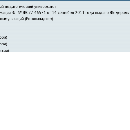
й педагогический университет
рмации ЭЛ № ФС77-46571 от 14 сентября 2011 года выдано Федеральн
коммуникаций (Роскомнадзор)
ора)
ора)
ссия)
действие коррупции
Библиотека
Профсоюзная организация работник
я лиц с ОВЗ
Журнал «Вестник педагогических инноваций»
Научно-о
авление информатизации
Куйбышевский филиал
НГПУ-онлайн
НИИ 
ФИЯ НГПУ
Отдел заочного образования
Отдел специальной деятельно
ов НГПУ
Издательство НГПУ
«Сибирский педагогический журнал»
Со
и
Студенческое научное общество
Трудоустройство студентов и вып
Электронное расписание занятий