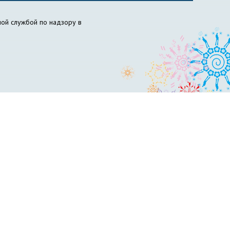
ой службой по надзору в
ов НГПУ
Вожатый НГПУ
Science for Education Today
бразовательный центр «Инклюзивное образование»
философия образования
НИИ химии антиоксидантов
сти и гражданской обороны
Пресс-центр
вет по психолого-педагогическому образованию
ускников
Управление менеджмента качества