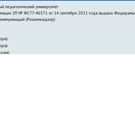
й педагогический университет
рмации ЭЛ № ФС77-46571 от 14 сентября 2011 года выдано Федеральн
коммуникаций (Роскомнадзор)
ора)
ора)
ссия)
действие коррупции
Библиотека
Профсоюзная организация работник
я лиц с ОВЗ
Журнал «Вестник педагогических инноваций»
Научно-о
авление информатизации
Куйбышевский филиал
НГПУ-онлайн
НИИ 
ФИЯ НГПУ
Отдел заочного образования
Отдел специальной деятельно
ов НГПУ
Издательство НГПУ
«Сибирский педагогический журнал»
Со
и
Студенческое научное общество
Трудоустройство студентов и вып
Электронное расписание занятий