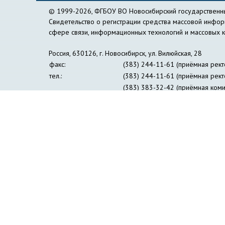
© 1999-2026, ФГБОУ ВО Новосибирский государственны
Свидетельство о регистрации средства массовой инфо
сфере связи, информационных технологий и массовых 
Россия, 630126, г. Новосибирск, ул. Вилюйская, 28
факс:
(383) 244-11-61 (приёмная рект
тел.:
(383) 244-11-61 (приёмная рект
(383) 383-32-42 (приёмная коми
(383) 269-24-30 (пресс-центр)
e-mail:
nspu@nspu.ru
,
rector@nspu.ru
Сведения об образовательной организации
Противо
Журнал «Философия образования»
Информация дл
Институт открытого дистанционного образования
Упр
Образовательный лингвистический центр 
Профсоюзная организация студентов и аспирант
Совет ректоров педагогических вузов Сибир