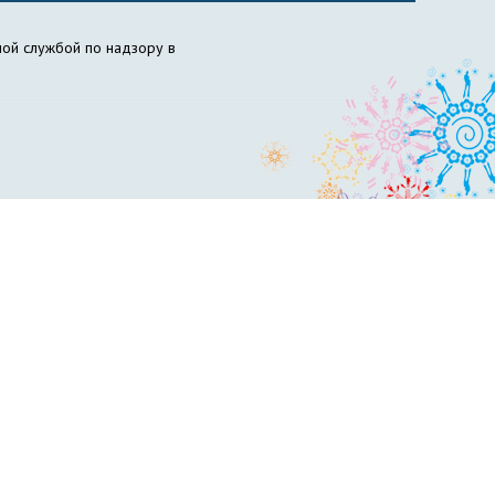
ой службой по надзору в
ов НГПУ
Вожатый НГПУ
Science for Education Today
бразовательный центр «Инклюзивное образование»
философия образования
НИИ химии антиоксидантов
сти и гражданской обороны
Пресс-центр
вет по психолого-педагогическому образованию
ускников
Управление менеджмента качества