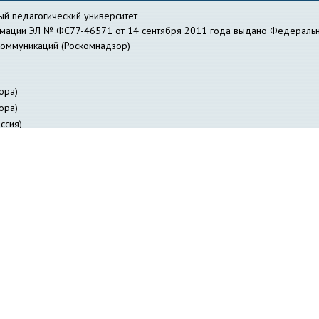
й педагогический университет
рмации ЭЛ № ФС77-46571 от 14 сентября 2011 года выдано Федеральн
коммуникаций (Роскомнадзор)
ора)
ора)
ссия)
действие коррупции
Библиотека
Профсоюзная организация работник
я лиц с ОВЗ
Журнал «Вестник педагогических инноваций»
Научно-о
авление информатизации
Куйбышевский филиал
НГПУ-онлайн
НИИ 
ФИЯ НГПУ
Отдел заочного образования
Отдел специальной деятельно
ов НГПУ
Издательство НГПУ
«Сибирский педагогический журнал»
Со
и
Студенческое научное общество
Трудоустройство студентов и вып
Электронное расписание занятий