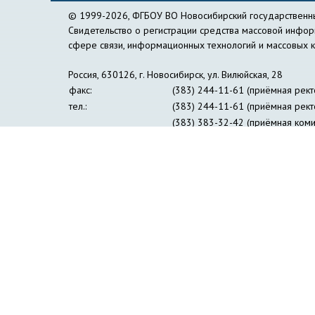
© 1999-2026, ФГБОУ ВО Новосибирский государственны
Свидетельство о регистрации средства массовой инфо
сфере связи, информационных технологий и массовых 
Россия, 630126, г. Новосибирск, ул. Вилюйская, 28
факс:
(383) 244-11-61 (приёмная рект
тел.:
(383) 244-11-61 (приёмная рект
(383) 383-32-42 (приёмная коми
(383) 269-24-30 (пресс-центр)
e-mail:
nspu@nspu.ru
,
rector@nspu.ru
Сведения об образовательной организации
Противо
Журнал «Философия образования»
Информация дл
Институт открытого дистанционного образования
Упр
Образовательный лингвистический центр 
Профсоюзная организация студентов и аспирант
Совет ректоров педагогических вузов Сибир