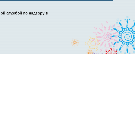
ой службой по надзору в
ов НГПУ
Вожатый НГПУ
Science for Education Today
бразовательный центр «Инклюзивное образование»
философия образования
НИИ химии антиоксидантов
сти и гражданской обороны
Пресс-центр
вет по психолого-педагогическому образованию
ускников
Управление менеджмента качества