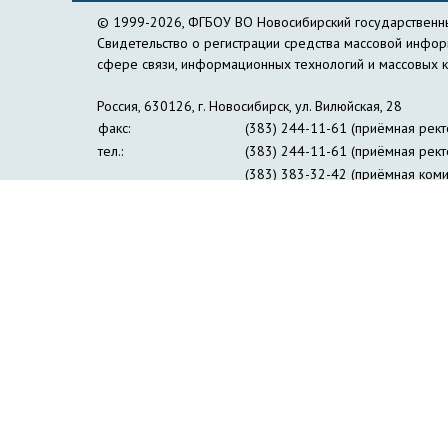
© 1999-2026, ФГБОУ ВО Новосибирский государственны
Свидетельство о регистрации средства массовой инфо
сфере связи, информационных технологий и массовых 
Россия, 630126, г. Новосибирск, ул. Вилюйская, 28
факс:
(383) 244-11-61 (приёмная рект
тел.:
(383) 244-11-61 (приёмная рект
(383) 383-32-42 (приёмная коми
(383) 269-24-30 (пресс-центр)
e-mail:
nspu@nspu.ru
,
rector@nspu.ru
Сведения об образовательной организации
Противо
Журнал «Философия образования»
Информация дл
Институт открытого дистанционного образования
Упр
Образовательный лингвистический центр 
Профсоюзная организация студентов и аспирант
Совет ректоров педагогических вузов Сибир