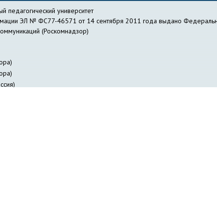
й педагогический университет
рмации ЭЛ № ФС77-46571 от 14 сентября 2011 года выдано Федеральн
коммуникаций (Роскомнадзор)
ора)
ора)
ссия)
действие коррупции
Библиотека
Профсоюзная организация работник
я лиц с ОВЗ
Журнал «Вестник педагогических инноваций»
Научно-о
авление информатизации
Куйбышевский филиал
НГПУ-онлайн
НИИ 
ФИЯ НГПУ
Отдел заочного образования
Отдел специальной деятельно
ов НГПУ
Издательство НГПУ
«Сибирский педагогический журнал»
Со
и
Студенческое научное общество
Трудоустройство студентов и вып
Электронное расписание занятий