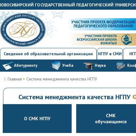
"НОВОСИБИРСКИЙ ГОСУДАРСТВЕННЫЙ ПЕДАГОГИЧЕСКИЙ УНИВЕРСИ
Сведения об образовательной организации
НГПУ в СМИ
НГП
Абитуриенту
Учеба
Наука
Кон
Главная
Система менеджмента качества НГПУ
Система менеджмента качества НГПУ
СМК
О СМК НГПУ
обучающимся