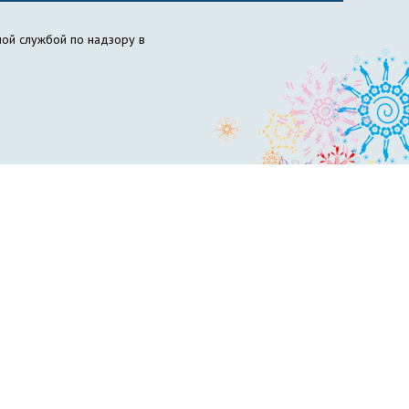
ой службой по надзору в
ов НГПУ
Вожатый НГПУ
Science for Education Today
бразовательный центр «Инклюзивное образование»
философия образования
НИИ химии антиоксидантов
сти и гражданской обороны
Пресс-центр
вет по психолого-педагогическому образованию
ускников
Управление менеджмента качества