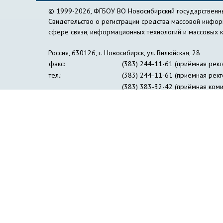
© 1999-2026, ФГБОУ ВО Новосибирский государственны
Свидетельство о регистрации средства массовой инфо
сфере связи, информационных технологий и массовых 
Россия, 630126, г. Новосибирск, ул. Вилюйская, 28
факс:
(383) 244-11-61 (приёмная рект
тел.:
(383) 244-11-61 (приёмная рект
(383) 383-32-42 (приёмная коми
(383) 269-24-30 (пресс-центр)
e-mail:
nspu@nspu.ru
,
rector@nspu.ru
Сведения об образовательной организации
Противо
Журнал «Философия образования»
Информация дл
Институт открытого дистанционного образования
Упр
Образовательный лингвистический центр 
Профсоюзная организация студентов и аспирант
Совет ректоров педагогических вузов Сибир