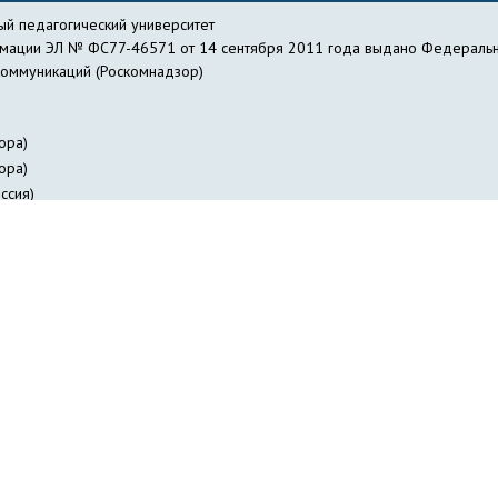
й педагогический университет
рмации ЭЛ № ФС77-46571 от 14 сентября 2011 года выдано Федеральн
коммуникаций (Роскомнадзор)
ора)
ора)
ссия)
действие коррупции
Библиотека
Профсоюзная организация работник
я лиц с ОВЗ
Журнал «Вестник педагогических инноваций»
Научно-о
авление информатизации
Куйбышевский филиал
НГПУ-онлайн
НИИ 
ФИЯ НГПУ
Отдел заочного образования
Отдел специальной деятельно
ов НГПУ
Издательство НГПУ
«Сибирский педагогический журнал»
Со
и
Студенческое научное общество
Трудоустройство студентов и вып
Электронное расписание занятий