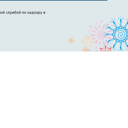
ой службой по надзору в
ов НГПУ
Вожатый НГПУ
Science for Education Today
бразовательный центр «Инклюзивное образование»
философия образования
НИИ химии антиоксидантов
сти и гражданской обороны
Пресс-центр
вет по психолого-педагогическому образованию
ускников
Управление менеджмента качества