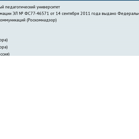
й педагогический университет
рмации ЭЛ № ФС77-46571 от 14 сентября 2011 года выдано Федеральн
коммуникаций (Роскомнадзор)
ора)
ора)
ссия)
действие коррупции
Библиотека
Профсоюзная организация работник
я лиц с ОВЗ
Журнал «Вестник педагогических инноваций»
Научно-о
авление информатизации
Куйбышевский филиал
НГПУ-онлайн
НИИ 
ФИЯ НГПУ
Отдел заочного образования
Отдел специальной деятельно
ов НГПУ
Издательство НГПУ
«Сибирский педагогический журнал»
Со
и
Студенческое научное общество
Трудоустройство студентов и вып
Электронное расписание занятий