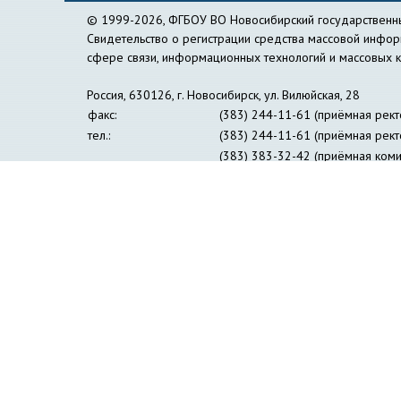
© 1999-2026, ФГБОУ ВО Новосибирский государственны
Свидетельство о регистрации средства массовой инфо
сфере связи, информационных технологий и массовых 
Россия, 630126, г. Новосибирск, ул. Вилюйская, 28
факс:
(383) 244-11-61 (приёмная рект
тел.:
(383) 244-11-61 (приёмная рект
(383) 383-32-42 (приёмная коми
(383) 269-24-30 (пресс-центр)
e-mail:
nspu@nspu.ru
,
rector@nspu.ru
Сведения об образовательной организации
Противо
Журнал «Философия образования»
Информация дл
Институт открытого дистанционного образования
Упр
Образовательный лингвистический центр 
Профсоюзная организация студентов и аспирант
Совет ректоров педагогических вузов Сибир