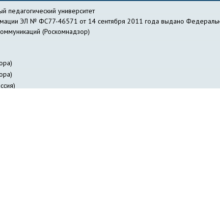
й педагогический университет
рмации ЭЛ № ФС77-46571 от 14 сентября 2011 года выдано Федеральн
коммуникаций (Роскомнадзор)
ора)
ора)
ссия)
действие коррупции
Библиотека
Профсоюзная организация работник
я лиц с ОВЗ
Журнал «Вестник педагогических инноваций»
Научно-о
авление информатизации
Куйбышевский филиал
НГПУ-онлайн
НИИ 
ФИЯ НГПУ
Отдел заочного образования
Отдел специальной деятельно
ов НГПУ
Издательство НГПУ
«Сибирский педагогический журнал»
Со
и
Студенческое научное общество
Трудоустройство студентов и вып
Электронное расписание занятий