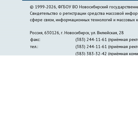
© 1999-2026, ФГБОУ ВО Новосибирский государственны
Свидетельство о регистрации средства массовой инфо
сфере связи, информационных технологий и массовых 
Россия, 630126, г. Новосибирск, ул. Вилюйская, 28
факс:
(383) 244-11-61 (приёмная рект
тел.:
(383) 244-11-61 (приёмная рект
(383) 383-32-42 (приёмная коми
(383) 269-24-30 (пресс-центр)
e-mail:
nspu@nspu.ru
,
rector@nspu.ru
Сведения об образовательной организации
Противо
Журнал «Философия образования»
Информация дл
Институт открытого дистанционного образования
Упр
Образовательный лингвистический центр 
Профсоюзная организация студентов и аспирант
Совет ректоров педагогических вузов Сибир