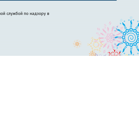
ой службой по надзору в
ов НГПУ
Вожатый НГПУ
Science for Education Today
бразовательный центр «Инклюзивное образование»
философия образования
НИИ химии антиоксидантов
сти и гражданской обороны
Пресс-центр
вет по психолого-педагогическому образованию
ускников
Управление менеджмента качества