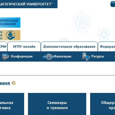
ДАГОГИЧЕСКИЙ УНИВЕРСИТЕТ"
 СМИ
НГПУ-онлайн
Дополнительное образование
Федерал
Конференции
Инновации
Ресурсы
вания
альная
Семинары
Общер
товка
и тренинги
пр