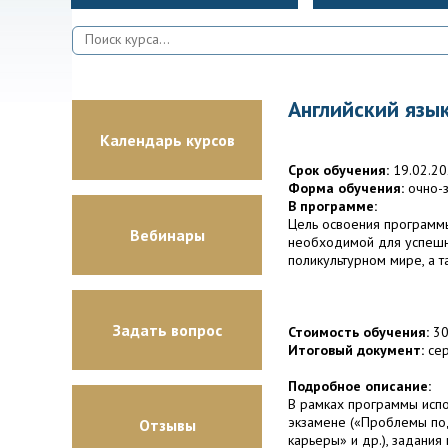
Английский язык
Календарь курсов
Срок обучения:
19.02.20
Форма обучения:
очно-з
В программе:
Цель освоения программ
Вебинары
необходимой для успешно
поликультурном мире, а т
Задать вопрос
Стоимость обучения:
30
Итоговый документ:
сер
Подробное описание:
В рамках программы испо
экзамене («Проблемы под
Отзывы
карьеры» и др.), задания