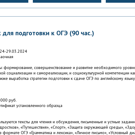
 для подготовки к ОГЭ (90 час.)
24-29.03.2024
аочная
ы: формирование, совершенствование и развитие необходимого уровня
й социализации и самореализации, и социокультурной компетенции к
акже выработка стратегии подготовки к сдаче ОГЭ по английскому языку
000 руб.
тификат установленного образца
льзуются тексты для чтения и обсуждения, письменные и устные задани
ростков», «Путешествия», «Спорт», «Защита окружающей среды», «Зд
 в формате ОГЭ «Грамматика и лексика», «Личное письмо», «Условный д