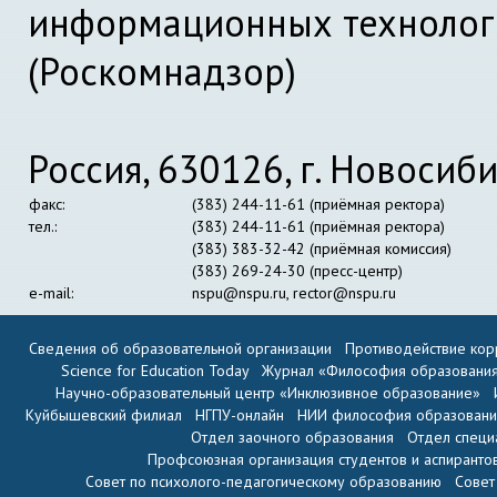
информационных технолог
(Роскомнадзор)
Россия, 630126, г. Новосиби
факс:
(383) 244-11-61 (приёмная ректора)
тел.:
(383) 244-11-61 (приёмная ректора)
(383) 383-32-42 (приёмная комиссия)
(383) 269-24-30 (пресс-центр)
e-mail:
nspu@nspu.ru
,
rector@nspu.ru
Сведения об образовательной организации
Противодействие кор
Science for Education Today
Журнал «Философия образовани
Научно-образовательный центр «Инклюзивное образование»
Куйбышевский филиал
НГПУ-онлайн
НИИ философия образован
Отдел заочного образования
Отдел специ
Профсоюзная организация студентов и аспиранто
Совет по психолого-педагогическому образованию
Совет