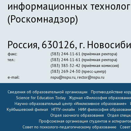
информационных технолог
(Роскомнадзор)
Россия, 630126, г. Новосиби
факс:
(383) 244-11-61 (приёмная ректора)
тел.:
(383) 244-11-61 (приёмная ректора)
(383) 383-32-42 (приёмная комиссия)
(383) 269-24-30 (пресс-центр)
e-mail:
nspu@nspu.ru
,
rector@nspu.ru
Сведения об образовательной организации
Противодействие кор
Science for Education Today
Журнал «Философия образовани
Научно-образовательный центр «Инклюзивное образование»
Куйбышевский филиал
НГПУ-онлайн
НИИ философия образован
Отдел заочного образования
Отдел специ
Профсоюзная организация студентов и аспиранто
Совет по психолого-педагогическому образованию
Совет