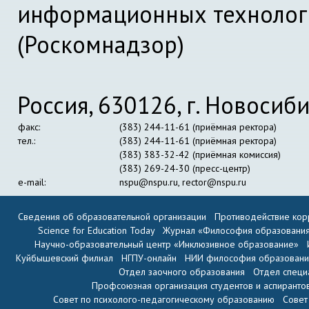
информационных технолог
(Роскомнадзор)
Россия, 630126, г. Новосиби
факс:
(383) 244-11-61 (приёмная ректора)
тел.:
(383) 244-11-61 (приёмная ректора)
(383) 383-32-42 (приёмная комиссия)
(383) 269-24-30 (пресс-центр)
e-mail:
nspu@nspu.ru
,
rector@nspu.ru
Сведения об образовательной организации
Противодействие кор
Science for Education Today
Журнал «Философия образовани
Научно-образовательный центр «Инклюзивное образование»
Куйбышевский филиал
НГПУ-онлайн
НИИ философия образован
Отдел заочного образования
Отдел специ
Профсоюзная организация студентов и аспиранто
Совет по психолого-педагогическому образованию
Совет