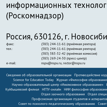
информационных технолог
(Роскомнадзор)
Россия, 630126, г. Новосиби
факс:
(383) 244-11-61 (приёмная ректора)
тел.:
(383) 244-11-61 (приёмная ректора)
(383) 383-32-42 (приёмная комиссия)
(383) 269-24-30 (пресс-центр)
e-mail:
nspu@nspu.ru
,
rector@nspu.ru
Сведения об образовательной организации
Противодействие кор
Science for Education Today
Журнал «Философия образовани
Научно-образовательный центр «Инклюзивное образование»
Куйбышевский филиал
НГПУ-онлайн
НИИ философия образован
Отдел заочного образования
Отдел специ
Профсоюзная организация студентов и аспиранто
Совет по психолого-педагогическому образованию
Совет