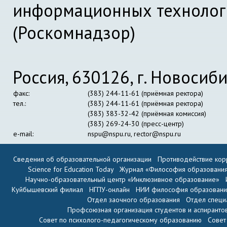
информационных технолог
(Роскомнадзор)
Россия, 630126, г. Новосиби
факс:
(383) 244-11-61 (приёмная ректора)
тел.:
(383) 244-11-61 (приёмная ректора)
(383) 383-32-42 (приёмная комиссия)
(383) 269-24-30 (пресс-центр)
e-mail:
nspu@nspu.ru
,
rector@nspu.ru
Сведения об образовательной организации
Противодействие кор
Science for Education Today
Журнал «Философия образовани
Научно-образовательный центр «Инклюзивное образование»
Куйбышевский филиал
НГПУ-онлайн
НИИ философия образован
Отдел заочного образования
Отдел специ
Профсоюзная организация студентов и аспиранто
Совет по психолого-педагогическому образованию
Совет