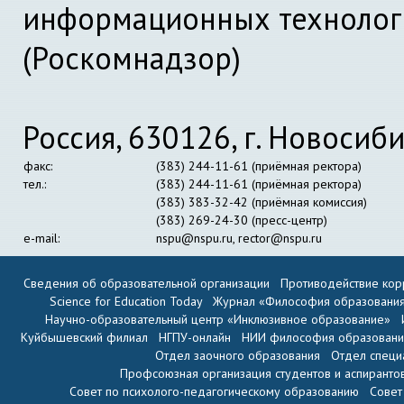
информационных технолог
(Роскомнадзор)
Россия, 630126, г. Новосиби
факс:
(383) 244-11-61 (приёмная ректора)
тел.:
(383) 244-11-61 (приёмная ректора)
(383) 383-32-42 (приёмная комиссия)
(383) 269-24-30 (пресс-центр)
e-mail:
nspu@nspu.ru
,
rector@nspu.ru
Сведения об образовательной организации
Противодействие кор
Science for Education Today
Журнал «Философия образовани
Научно-образовательный центр «Инклюзивное образование»
Куйбышевский филиал
НГПУ-онлайн
НИИ философия образован
Отдел заочного образования
Отдел специ
Профсоюзная организация студентов и аспиранто
Совет по психолого-педагогическому образованию
Совет