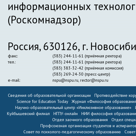
информационных технолог
(Роскомнадзор)
Россия, 630126, г. Новосиби
факс:
(383) 244-11-61 (приёмная ректора)
тел.:
(383) 244-11-61 (приёмная ректора)
(383) 383-32-42 (приёмная комиссия)
(383) 269-24-30 (пресс-центр)
e-mail:
nspu@nspu.ru
,
rector@nspu.ru
Сведения об образовательной организации
Противодействие кор
Science for Education Today
Журнал «Философия образовани
Научно-образовательный центр «Инклюзивное образование»
Куйбышевский филиал
НГПУ-онлайн
НИИ философия образован
Отдел заочного образования
Отдел специ
Профсоюзная организация студентов и аспиранто
Совет по психолого-педагогическому образованию
Совет