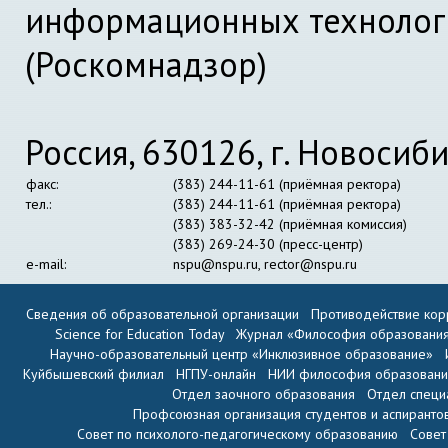
информационных технолог
(Роскомнадзор)
Россия, 630126, г. Новосиби
факс:
(383) 244-11-61 (приёмная ректора)
тел.:
(383) 244-11-61 (приёмная ректора)
(383) 383-32-42 (приёмная комиссия)
(383) 269-24-30 (пресс-центр)
e-mail:
nspu@nspu.ru
,
rector@nspu.ru
Сведения об образовательной организации
Противодействие кор
Science for Education Today
Журнал «Философия образовани
Научно-образовательный центр «Инклюзивное образование»
Куйбышевский филиал
НГПУ-онлайн
НИИ философия образован
Отдел заочного образования
Отдел специ
Профсоюзная организация студентов и аспиранто
Совет по психолого-педагогическому образованию
Совет