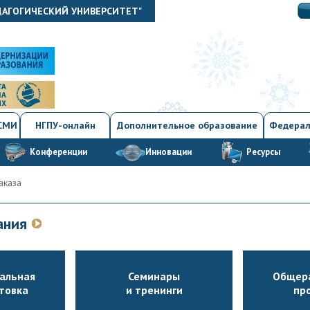
ДАГОГИЧЕСКИЙ УНИВЕРСИТЕТ"
 СМИ
НГПУ-онлайн
Дополнительное образование
Федерал
Конференции
Инновации
Ресурсы
аказа
вания
альная
Семинары
Общер
товка
и тренинги
пр