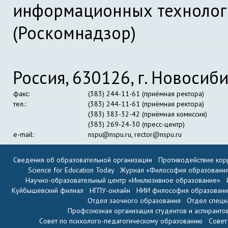
информационных технолог
(Роскомнадзор)
Россия, 630126, г. Новосиби
факс:
(383) 244-11-61 (приёмная ректора)
тел.:
(383) 244-11-61 (приёмная ректора)
(383) 383-32-42 (приёмная комиссия)
(383) 269-24-30 (пресс-центр)
e-mail:
nspu@nspu.ru
,
rector@nspu.ru
Сведения об образовательной организации
Противодействие кор
Science for Education Today
Журнал «Философия образовани
Научно-образовательный центр «Инклюзивное образование»
Куйбышевский филиал
НГПУ-онлайн
НИИ философия образован
Отдел заочного образования
Отдел специ
Профсоюзная организация студентов и аспиранто
Совет по психолого-педагогическому образованию
Совет