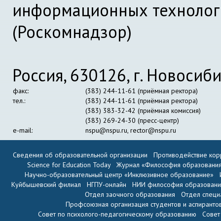
информационных технолог
(Роскомнадзор)
Россия, 630126, г. Новосиби
факс:
(383) 244-11-61 (приёмная ректора)
тел.:
(383) 244-11-61 (приёмная ректора)
(383) 383-32-42 (приёмная комиссия)
(383) 269-24-30 (пресс-центр)
e-mail:
nspu@nspu.ru
,
rector@nspu.ru
Сведения об образовательной организации
Противодействие кор
Science for Education Today
Журнал «Философия образовани
Научно-образовательный центр «Инклюзивное образование»
Куйбышевский филиал
НГПУ-онлайн
НИИ философия образован
Отдел заочного образования
Отдел специ
Профсоюзная организация студентов и аспиранто
Совет по психолого-педагогическому образованию
Совет