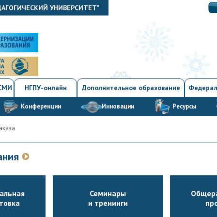
ДАГОГИЧЕСКИЙ УНИВЕРСИТЕТ"
 СМИ
НГПУ-онлайн
Дополнительное образование
Федерал
Конференции
Инновации
Ресурсы
аказа
вания
альная
Семинары
Общер
товка
и тренинги
пр