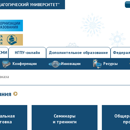
ДАГОГИЧЕСКИЙ УНИВЕРСИТЕТ"
 СМИ
НГПУ-онлайн
Дополнительное образование
Федерал
Конференции
Инновации
Ресурсы
аказа
вания
альная
Семинары
Общер
товка
и тренинги
пр