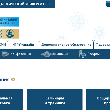
ДАГОГИЧЕСКИЙ УНИВЕРСИТЕТ"
 СМИ
НГПУ-онлайн
Дополнительное образование
Федерал
Конференции
Инновации
Ресурсы
вания
альная
Семинары
Общер
товка
и тренинги
пр