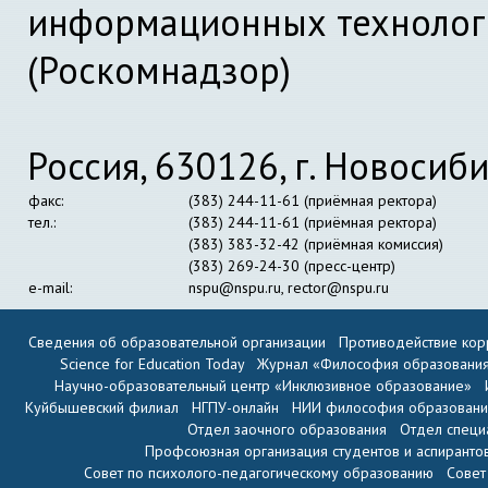
информационных технолог
(Роскомнадзор)
Россия, 630126, г. Новосиби
факс:
(383) 244-11-61 (приёмная ректора)
тел.:
(383) 244-11-61 (приёмная ректора)
(383) 383-32-42 (приёмная комиссия)
(383) 269-24-30 (пресс-центр)
e-mail:
nspu@nspu.ru
,
rector@nspu.ru
Сведения об образовательной организации
Противодействие кор
Science for Education Today
Журнал «Философия образовани
Научно-образовательный центр «Инклюзивное образование»
Куйбышевский филиал
НГПУ-онлайн
НИИ философия образован
Отдел заочного образования
Отдел специ
Профсоюзная организация студентов и аспиранто
Совет по психолого-педагогическому образованию
Совет