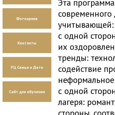
Эта программа
современного д
Фотоархив
учитывающей:
с одной сторо
Контакты
их оздоровлен
тренды: техно
содействие пр
РЦ Семья и Дети
неформальное
с одной сторо
Сайт для обучения
лагеря: романт
стороны, соот