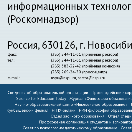
информационных технолог
(Роскомнадзор)
Россия, 630126, г. Новосиби
факс:
(383) 244-11-61 (приёмная ректора)
тел.:
(383) 244-11-61 (приёмная ректора)
(383) 383-32-42 (приёмная комиссия)
(383) 269-24-30 (пресс-центр)
e-mail:
nspu@nspu.ru
,
rector@nspu.ru
Сведения об образовательной организации
Противодействие кор
Science for Education Today
Журнал «Философия образовани
Научно-образовательный центр «Инклюзивное образование»
Куйбышевский филиал
НГПУ-онлайн
НИИ философия образован
Отдел заочного образования
Отдел специ
Профсоюзная организация студентов и аспиранто
Совет по психолого-педагогическому образованию
Совет