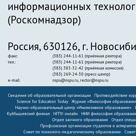
информационных технолог
(Роскомнадзор)
Россия, 630126, г. Новосиби
факс:
(383) 244-11-61 (приёмная ректора)
тел.:
(383) 244-11-61 (приёмная ректора)
(383) 383-32-42 (приёмная комиссия)
(383) 269-24-30 (пресс-центр)
e-mail:
nspu@nspu.ru
,
rector@nspu.ru
Сведения об образовательной организации
Противодействие кор
Science for Education Today
Журнал «Философия образовани
Научно-образовательный центр «Инклюзивное образование»
Куйбышевский филиал
НГПУ-онлайн
НИИ философия образован
Отдел заочного образования
Отдел специ
Профсоюзная организация студентов и аспиранто
Совет по психолого-педагогическому образованию
Совет