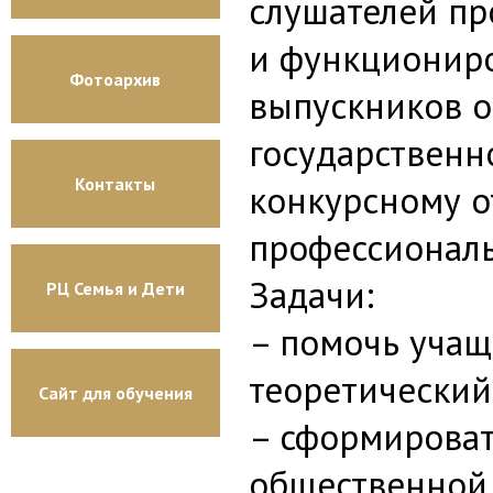
слушателей пр
и функциониро
Фотоархив
выпускников 
государственно
Контакты
конкурсному о
профессиональ
Задачи:
РЦ Семья и Дети
– помочь учащ
теоретический
Сайт для обучения
– сформироват
общественной