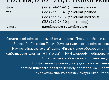
факс:
(383) 244-11-61 (приёмная ректора)
тел.:
(383) 244-11-61 (приёмная ректора)
(383) 383-32-42 (приёмная комиссия)
(383) 269-24-30 (пресс-центр)
e-mail:
nspu@nspu.ru
,
rector@nspu.ru
Сведения об образовательной организации
Противодействие кор
Science for Education Today
Журнал «Философия образовани
Научно-образовательный центр «Инклюзивное образование»
Куйбышевский филиал
НГПУ-онлайн
НИИ философия образован
Отдел заочного образования
Отдел специ
Профсоюзная организация студентов и аспиранто
Совет по психолого-педагогическому образованию
Совет
Трудоустройство студентов и выпускников
Упра