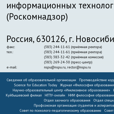
информационных технолог
(Роскомнадзор)
Россия, 630126, г. Новосиби
факс:
(383) 244-11-61 (приёмная ректора)
тел.:
(383) 244-11-61 (приёмная ректора)
(383) 383-32-42 (приёмная комиссия)
(383) 269-24-30 (пресс-центр)
e-mail:
nspu@nspu.ru
,
rector@nspu.ru
Сведения об образовательной организации
Противодействие кор
Science for Education Today
Журнал «Философия образовани
Научно-образовательный центр «Инклюзивное образование»
Куйбышевский филиал
НГПУ-онлайн
НИИ философия образован
Отдел заочного образования
Отдел специ
Профсоюзная организация студентов и аспиранто
Совет по психолого-педагогическому образованию
Совет