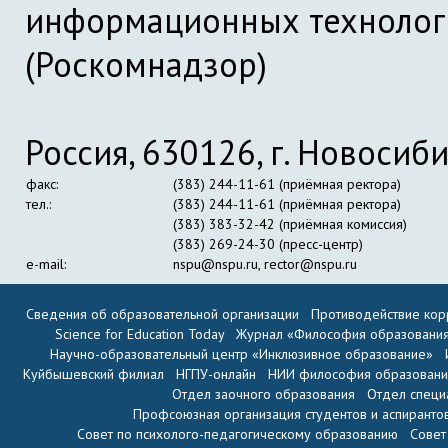
информационных технолог
(Роскомнадзор)
Россия, 630126, г. Новосиби
факс:
(383) 244-11-61 (приёмная ректора)
тел.:
(383) 244-11-61 (приёмная ректора)
(383) 383-32-42 (приёмная комиссия)
(383) 269-24-30 (пресс-центр)
e-mail:
nspu@nspu.ru
,
rector@nspu.ru
Сведения об образовательной организации
Противодействие кор
Science for Education Today
Журнал «Философия образовани
Научно-образовательный центр «Инклюзивное образование»
Куйбышевский филиал
НГПУ-онлайн
НИИ философия образован
Отдел заочного образования
Отдел специ
Профсоюзная организация студентов и аспиранто
Совет по психолого-педагогическому образованию
Совет