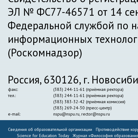
ЭЛ № ФС77-46571 от 14 се
Федеральной службой по на
информационных технолог
(Роскомнадзор)
Россия, 630126, г. Новосиби
факс:
(383) 244-11-61 (приёмная ректора)
тел.:
(383) 244-11-61 (приёмная ректора)
(383) 383-32-42 (приёмная комиссия)
(383) 269-24-30 (пресс-центр)
e-mail:
nspu@nspu.ru
,
rector@nspu.ru
Сведения об образовательной организации
Противодействие кор
Science for Education Today
Журнал «Философия образовани