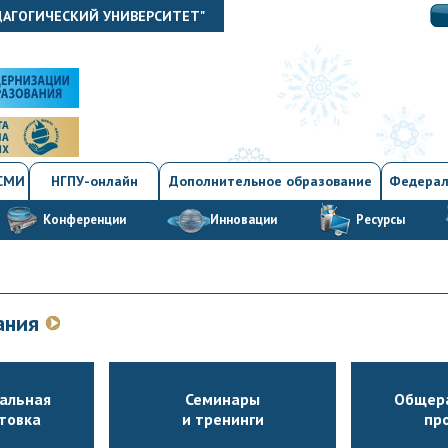
ДАГОГИЧЕСКИЙ УНИВЕРСИТЕТ"
 СМИ
НГПУ-онлайн
Дополнительное образование
Федерал
Конференции
Инновации
Ресурсы
вания
альная
Семинары
Общер
товка
и тренинги
пр