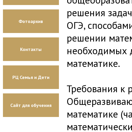
решения задач
Фотоархив
ОГЭ, способам
решении матем
необходимых 
Контакты
математике.
РЦ Семья и Дети
Требования к 
Общеразвивающ
Сайт для обучения
математике (ча
математическ