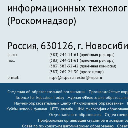
информационных технолог
(Роскомнадзор)
Россия, 630126, г. Новосиби
факс:
(383) 244-11-61 (приёмная ректора)
тел.:
(383) 244-11-61 (приёмная ректора)
(383) 383-32-42 (приёмная комиссия)
(383) 269-24-30 (пресс-центр)
e-mail:
nspu@nspu.ru
,
rector@nspu.ru
Сведения об образовательной организации
Противодействие кор
Science for Education Today
Журнал «Философия образовани
Научно-образовательный центр «Инклюзивное образование»
Куйбышевский филиал
НГПУ-онлайн
НИИ философия образован
Отдел заочного образования
Отдел специ
Профсоюзная организация студентов и аспиранто
Совет по психолого-педагогическому образованию
Совет