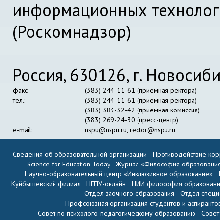
информационных технолог
(Роскомнадзор)
Россия, 630126, г. Новосиби
факс:
(383) 244-11-61 (приёмная ректора)
тел.:
(383) 244-11-61 (приёмная ректора)
(383) 383-32-42 (приёмная комиссия)
(383) 269-24-30 (пресс-центр)
e-mail:
nspu@nspu.ru
,
rector@nspu.ru
Сведения об образовательной организации
Противодействие кор
Science for Education Today
Журнал «Философия образовани
Научно-образовательный центр «Инклюзивное образование»
Куйбышевский филиал
НГПУ-онлайн
НИИ философия образован
Отдел заочного образования
Отдел специ
Профсоюзная организация студентов и аспиранто
Совет по психолого-педагогическому образованию
Совет