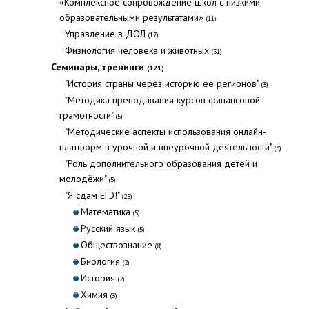
«Комплексное сопровождение школ с низкими
образовательными результатами»
(11)
Управление в ДОЛ
(17)
Физиология человека и животных
(31)
Семинары, тренинги
(121)
"История страны через историю ее регионов"
(3)
"Методика преподавания курсов финансовой
грамотности"
(5)
"Методические аспекты использования онлайн-
платформ в урочной и внеурочной деятельности"
(3)
"Роль дополнительного образования детей и
молодёжи"
(5)
"Я сдам ЕГЭ!"
(25)
Математика
(5)
Русский язык
(5)
Обществознание
(8)
Биология
(2)
История
(2)
Химия
(3)