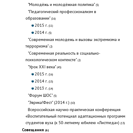
"Молодёжь и молодёжная политика"
(5)
"Педагогический профессионализм в
образовании"
(16)
2015 г.
(11)
2014 г.
(5)
"Современная молодежь и вызовы экстремизма и
терроризма"
(2)
"Современная реальность в социально-
психологическом контексте"
(2)
"Урок XXI века"
(45)
2015 г.
(16)
2014 г.
(15)
2013 г.
(14)
"Форум ШОС"
(5)
"Эврика!Фест" (2014 г.)
(10)
Всероссийская научно-практическая конференция
«Воспитательный потенциал адаптационных программ
студентов вуза (к 50-летнему юбилею «Листпеда»)
(13)
Совещания
(6)