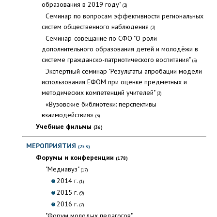
образования в 2019 году"
(2)
Семинар по вопросам эффективности региональных
систем общественного наблюдения
(2)
Семинар-совещание по СФО "О роли
дополнительного образования детей и молодёжи в
системе гражданско-патриотического воспитания"
(5)
Экспертный семинар "Результаты апробации модели
использования ЕФОМ при оценке предметных и
методических компетенций учителей"
(3)
«Вузовские библиотеки: перспективы
взаимодействия»
(3)
Учебные фильмы
(36)
МЕРОПРИЯТИЯ
(253)
Форумы и конференции
(178)
"Медиавуз"
(17)
2014 г.
(1)
2015 г.
(9)
2016 г.
(7)
"Форум молодых педагогов"