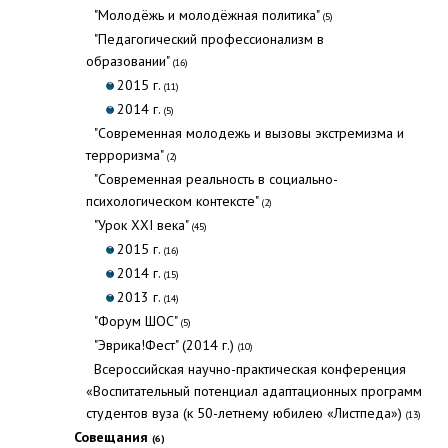
"Молодёжь и молодёжная политика"
(5)
"Педагогический профессионализм в
образовании"
(16)
2015 г.
(11)
2014 г.
(5)
"Современная молодежь и вызовы экстремизма и
терроризма"
(2)
"Современная реальность в социально-
психологическом контексте"
(2)
"Урок XXI века"
(45)
2015 г.
(16)
2014 г.
(15)
2013 г.
(14)
"Форум ШОС"
(5)
"Эврика!Фест" (2014 г.)
(10)
Всероссийская научно-практическая конференция
«Воспитательный потенциал адаптационных программ
студентов вуза (к 50-летнему юбилею «Листпеда»)
(13)
Совещания
(6)