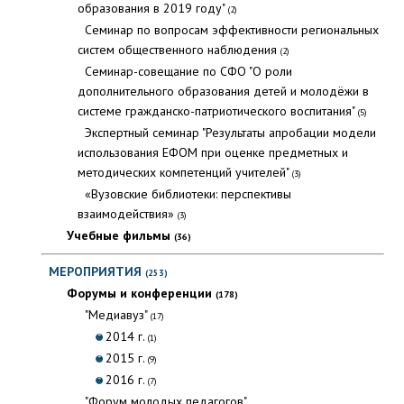
образования в 2019 году"
(2)
Семинар по вопросам эффективности региональных
систем общественного наблюдения
(2)
Семинар-совещание по СФО "О роли
дополнительного образования детей и молодёжи в
системе гражданско-патриотического воспитания"
(5)
Экспертный семинар "Результаты апробации модели
использования ЕФОМ при оценке предметных и
методических компетенций учителей"
(3)
«Вузовские библиотеки: перспективы
взаимодействия»
(3)
Учебные фильмы
(36)
МЕРОПРИЯТИЯ
(253)
Форумы и конференции
(178)
"Медиавуз"
(17)
2014 г.
(1)
2015 г.
(9)
2016 г.
(7)
"Форум молодых педагогов"