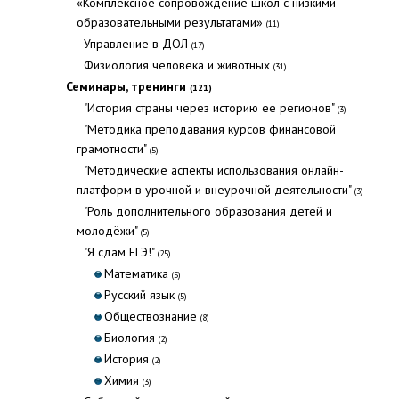
«Комплексное сопровождение школ с низкими
образовательными результатами»
(11)
Управление в ДОЛ
(17)
Физиология человека и животных
(31)
Семинары, тренинги
(121)
"История страны через историю ее регионов"
(3)
"Методика преподавания курсов финансовой
грамотности"
(5)
"Методические аспекты использования онлайн-
платформ в урочной и внеурочной деятельности"
(3)
"Роль дополнительного образования детей и
молодёжи"
(5)
"Я сдам ЕГЭ!"
(25)
Математика
(5)
Русский язык
(5)
Обществознание
(8)
Биология
(2)
История
(2)
Химия
(3)