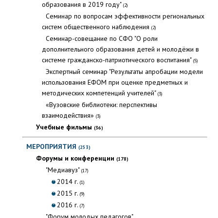
образования в 2019 году"
(2)
Семинар по вопросам эффективности региональных
систем общественного наблюдения
(2)
Семинар-совещание по СФО "О роли
дополнительного образования детей и молодёжи в
системе гражданско-патриотического воспитания"
(5)
Экспертный семинар "Результаты апробации модели
использования ЕФОМ при оценке предметных и
методических компетенций учителей"
(3)
«Вузовские библиотеки: перспективы
взаимодействия»
(3)
Учебные фильмы
(36)
МЕРОПРИЯТИЯ
(253)
Форумы и конференции
(178)
"Медиавуз"
(17)
2014 г.
(1)
2015 г.
(9)
2016 г.
(7)
"Форум молодых педагогов"