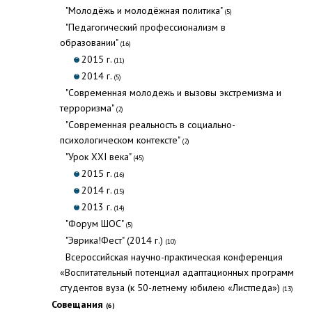
"Молодёжь и молодёжная политика"
(5)
"Педагогический профессионализм в
образовании"
(16)
2015 г.
(11)
2014 г.
(5)
"Современная молодежь и вызовы экстремизма и
терроризма"
(2)
"Современная реальность в социально-
психологическом контексте"
(2)
"Урок XXI века"
(45)
2015 г.
(16)
2014 г.
(15)
2013 г.
(14)
"Форум ШОС"
(5)
"Эврика!Фест" (2014 г.)
(10)
Всероссийская научно-практическая конференция
«Воспитательный потенциал адаптационных программ
студентов вуза (к 50-летнему юбилею «Листпеда»)
(13)
Совещания
(6)