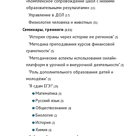
«Комплексное сопровождение школ с низкими
образовательными результатами»
(11)
Управление в ДОЛ
(17)
Физиология человека и животных
(31)
Семинары, тренинги
(121)
"История страны через историю ее регионов"
(3)
"Методика преподавания курсов финансовой
грамотности"
(5)
"Методические аспекты использования онлайн-
платформ в урочной и внеурочной деятельности"
(3)
"Роль дополнительного образования детей и
молодёжи"
(5)
"Я сдам ЕГЭ!"
(25)
Математика
(5)
Русский язык
(5)
Обществознание
(8)
Биология
(2)
История
(2)
Химия
(3)