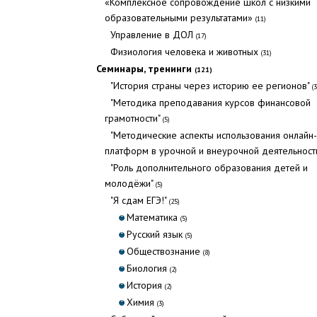
«Комплексное сопровождение школ с низкими
образовательными результатами»
(11)
Управление в ДОЛ
(17)
Физиология человека и животных
(31)
Семинары, тренинги
(121)
"История страны через историю ее регионов"
(3
"Методика преподавания курсов финансовой
грамотности"
(5)
"Методические аспекты использования онлайн-
платформ в урочной и внеурочной деятельност
"Роль дополнительного образования детей и
молодёжи"
(5)
"Я сдам ЕГЭ!"
(25)
Математика
(5)
Русский язык
(5)
Обществознание
(8)
Биология
(2)
История
(2)
Химия
(3)