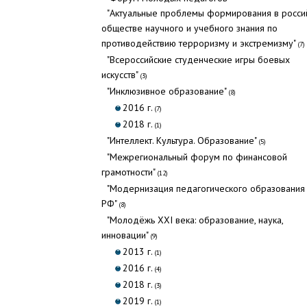
"Актуальные проблемы формирования в росси
обществе научного и учебного знания по
противодействию терроризму и экстремизму"
(7)
"Всероссийские студенческие игры боевых
искусств"
(3)
"Инклюзивное образование"
(8)
2016 г.
(7)
2018 г.
(1)
"Интеллект. Культура. Образование"
(5)
"Межрегиональный форум по финансовой
грамотности"
(12)
"Модернизация педагогического образования
РФ"
(8)
"Молодёжь XXI века: образование, наука,
инновации"
(9)
2013 г.
(1)
2016 г.
(4)
2018 г.
(3)
2019 г.
(1)