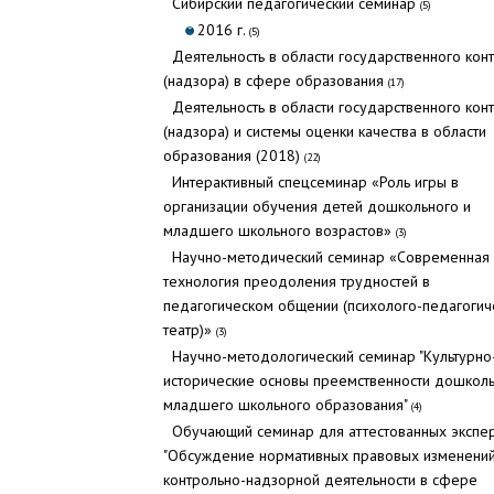
Cибирский педагогический семинар
(5)
2016 г.
(5)
Деятельность в области государственного кон
(надзора) в сфере образования
(17)
Деятельность в области государственного кон
(надзора) и системы оценки качества в области
образования (2018)
(22)
Интерактивный спецсеминар «Роль игры в
организации обучения детей дошкольного и
младшего школьного возрастов»
(3)
Научно-методический семинар «Современная
технология преодоления трудностей в
педагогическом общении (психолого-педагогич
театр)»
(3)
Научно-методологический семинар "Культурно
исторические основы преемственности дошколь
младшего школьного образования"
(4)
Обучающий семинар для аттестованных экспе
"Обсуждение нормативных правовых изменени
контрольно-надзорной деятельности в сфере