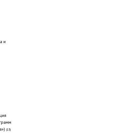
а и
ция
ограмм
а»)
(13)