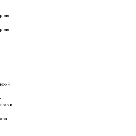
троля
троля
еский
-
ного и
ртов
й