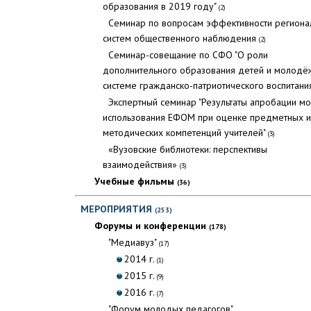
образования в 2019 году"
(2)
Семинар по вопросам эффективности региона
систем общественного наблюдения
(2)
Семинар-совещание по СФО "О роли
дополнительного образования детей и молодё
системе гражданско-патриотического воспитани
Экспертный семинар "Результаты апробации м
использования ЕФОМ при оценке предметных и
методических компетенций учителей"
(3)
«Вузовские библиотеки: перспективы
взаимодействия»
(3)
Учебные фильмы
(36)
МЕРОПРИЯТИЯ
(253)
Форумы и конференции
(178)
"Медиавуз"
(17)
2014 г.
(1)
2015 г.
(9)
2016 г.
(7)
"Форум молодых педагогов"