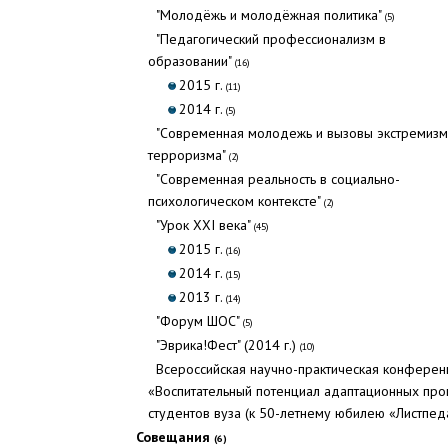
"Молодёжь и молодёжная политика"
(5)
"Педагогический профессионализм в
образовании"
(16)
2015 г.
(11)
2014 г.
(5)
"Современная молодежь и вызовы экстремизм
терроризма"
(2)
"Современная реальность в социально-
психологическом контексте"
(2)
"Урок XXI века"
(45)
2015 г.
(16)
2014 г.
(15)
2013 г.
(14)
"Форум ШОС"
(5)
"Эврика!Фест" (2014 г.)
(10)
Всероссийская научно-практическая конферен
«Воспитательный потенциал адаптационных пр
студентов вуза (к 50-летнему юбилею «Листпед
Совещания
(6)