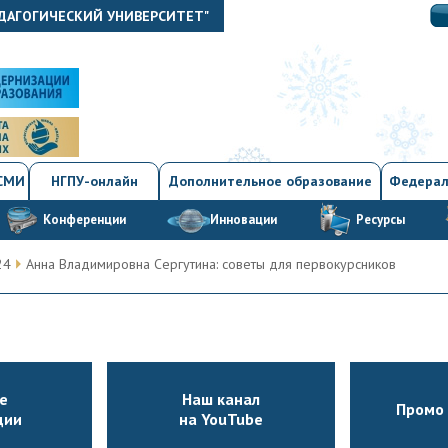
ДАГОГИЧЕСКИЙ УНИВЕРСИТЕТ"
 СМИ
НГПУ-онлайн
Дополнительное образование
Федерал
Конференции
Инновации
Ресурсы
24
Анна Владимировна Сергутина: советы для первокурсников
е
Наш канал
Промо 
ции
на YouTube