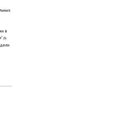
льных
жи в
я"
(5)
одели