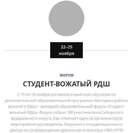
22–25
ноября
ФОРУМ
СТУДЕНТ-ВОЖАТЫЙ РДШ
С 15 по 18 ноября состоялся очный этап обучения по
дополнительной образовательной программе «Методика работы
вожатого РДШ» - выездной образовательный форум «Студент-
вожатый РДШ». Форум собрал 180 участников из Сибирского
федерального округа. Как отмечает один из организаторов
мероприятия руководитель Окружного координационного
центра по сопровождению деятельности вожатых СФО НГПУ