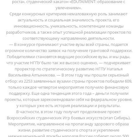
роста», студенческий хакатон «EDUTAIMENT: образование с
увлечением».
Среди конкурсных критериев немаловажную роль занимают
актуальность и социальная значимость проекта, его
инновационность, уникальность, компетенции команды
разработчиков, а также опыт успешной реализации проектов по
соответствующему направлению деятельности.
— В конкурсе принимают участие вузы всей страны, подается
огромное количество заявок на получение грантовой поддержки.
Победителями становятся ведущие российские вузы, и мы рады,
что участие НГПУ было так же высоко оценено, — подчеркивает
проректор по стратегическому развитию НГПУ Наталья
Васильевна Алтыникова. — В этом году мы прошли серьезный
отбор: из 2253 заявленных вузами страны проектов победили 609,
только каждое четвертое мероприятие получило финансовую
поддержку. Еще одна тенденция этого года – деньги получили
проекты, которые зарекомендовали себя на федеральном уровне,
у которых уже есть история реализации и результаты.
В частности, в этом году получит продолжение проект
Всероссийских студенческих Игр боевых искусств (этап Сибирь).
Мероприятие, направленное на пропаганду здорового образа
жизни, развитие студенческого спорта и укрепление
межнациональной дружбы народов России соберет около 500