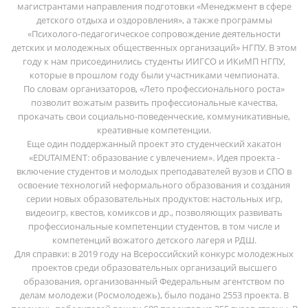
магистрантами направления подготовки «Менеджмент в сфере
детского отдыха и оздоровления», а также программы
«Психолого-педагогическое сопровождение деятельности
детских и молодежных общественных организаций» НГПУ. В этом
году к нам присоединились студенты ИИГСО и ИКиМП НГПУ,
которые в прошлом году были участниками чемпионата.
По словам организаторов, «Лето профессионального роста»
позволит вожатым развить профессиональные качества,
прокачать свои социально-поведенческие, коммуникативные,
креативные компетенции.
Еще один поддержанный проект это студенческий хакатон
«EDUTAIMENT: образование с увлечением». Идея проекта -
включение студентов и молодых преподавателей вузов и СПО в
освоение технологий неформального образования и создания
серии новых образовательных продуктов: настольных игр,
видеоигр, квестов, комиксов и др., позволяющих развивать
профессиональные компетенции студентов, в том числе и
компетенций вожатого детского лагеря и РДШ.
Для справки: в 2019 году на Всероссийский конкурс молодежных
проектов среди образовательных организаций высшего
образования, организованный Федеральным агентством по
делам молодежи (Росмолодежь), было подано 2553 проекта. В