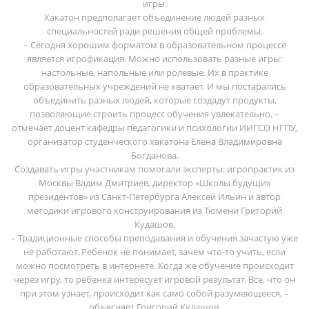
игры.
Хакатон предполагает объединение людей разных
специальностей ради решения общей проблемы.
– Сегодня хорошим форматом в образовательном процессе
является игрофикация. Можно использовать разные игры:
настольные, напольные или ролевые. Их в практике
образовательных учреждений не хватает. И мы постарались
объединить разных людей, которые создадут продукты,
позволяющие строить процесс обучения увлекательно, –
отмечает доцент кафедры педагогики и психологии ИИГСО НГПУ,
организатор студенческого хакатона Елена Владимировна
Богданова.
Создавать игры участникам помогали эксперты: игропрактик из
Москвы Вадим Дмитриев, директор «Школы будущих
президентов» из Санкт-Петербурга Алексей Ильин и автор
методики игрового конструирования из Тюмени Григорий
Кудашов.
– Традиционные способы преподавания и обучения зачастую уже
не работают. Ребенок не понимает, зачем что-то учить, если
можно посмотреть в интернете. Когда же обучение происходит
через игру, то ребенка интересует игровой результат. Все, что он
при этом узнает, происходит как само собой разумеющееся, –
объясняет Григорий Кудашов.