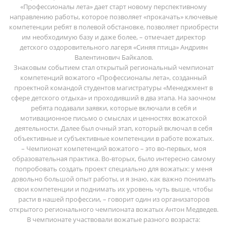
«Профессионалы лета» дает старт новому перспективному
направлению работы, которое позволяет «прокачать» ключевые
компетенции ребят в полевой обстановке, позволяет приобрести
им необходимую базу и даже более, – отмечает директор
детского оздоровительного лагеря «Синяя птица» Андриян
Валентинович Байкалов.
Знаковым событием стал открытый региональный чемпионат
компетенций вожатого «Профессионалы лета», созданный
проектной командой студентов магистратуры «Менеджмент в
сфере детского отдыха» и проходивший в два этапа. На заочном
ребята подавали заявки, которые включали в себя и
мотивационное письмо о смыслах и ценностях вожатской
деятельности. Далее был очный этап, который включал в себя
объективные и субъективные компетенции в работе вожатых.
– Чемпионат компетенций вожатого – это во-первых, моя
образовательная практика. Во-вторых, было интересно самому
попробовать создать проект специально для вожатых: у меня
довольно большой опыт работы, и я знаю, как важно понимать
свои компетенции и поднимать их уровень чуть выше, чтобы
расти в нашей профессии, – говорит один из организаторов
открытого регионального чемпионата вожатых Антон Медведев.
В чемпионате участвовали вожатые разного возраста: