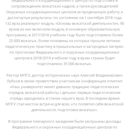
Федерального координационного центра по подготовке и
сопровождению вожатских кадров, а также руководителей
Окружных координационных центров за проделанную работу и
достигнутые результаты: по состоянию на 1 сентября 2018 года
132 вуза реализуют модуль «Основы вожатской деятельности», 90
вузов из них включили модуль в основную образовательную
программу; в 2017/2018 учебном году было подготовлено более
25 000 вожатых, более половины из которых прошли летнюю
педагогическую практику в пришкольных и загородных лагерях;
по прогнозам Федерального и окружных координационных
центров в 2018/2019 учебном году в вузах страны будет
подготовлено 35 000 вожатых.
Ректор МПГУ, доктор исторических наук Алексей Владимирович
Лубков в своем приветствии участникам конференции отметил:
«Наш университет имеет давнюю традицию педагогических
отрядов, вожатской работы с детьми: первые педагогические
отряды зародились в стенах нашего вуза. В последнее время
МПГУ стал местом встречи для всех, кто посвятил себя вожатской
деятельности, подготовке вожатых».
В программе пленарного заседания были заслушаны доклады
Федерального и окружных координационных центров по