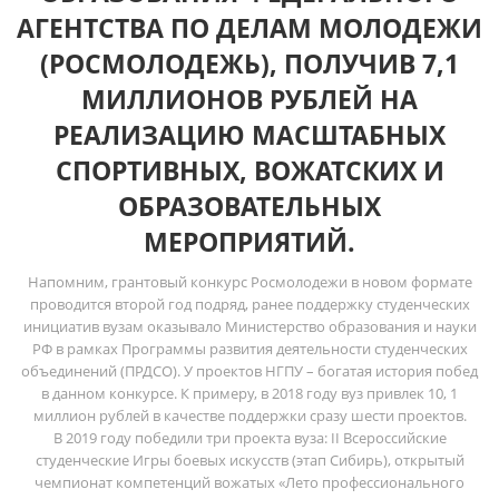
АГЕНТСТВА ПО ДЕЛАМ МОЛОДЕЖИ
(РОСМОЛОДЕЖЬ), ПОЛУЧИВ 7,1
МИЛЛИОНОВ РУБЛЕЙ НА
РЕАЛИЗАЦИЮ МАСШТАБНЫХ
СПОРТИВНЫХ, ВОЖАТСКИХ И
ОБРАЗОВАТЕЛЬНЫХ
МЕРОПРИЯТИЙ.
Напомним, грантовый конкурс Росмолодежи в новом формате
проводится второй год подряд, ранее поддержку студенческих
инициатив вузам оказывало Министерство образования и науки
РФ в рамках Программы развития деятельности студенческих
объединений (ПРДСО). У проектов НГПУ – богатая история побед
в данном конкурсе. К примеру, в 2018 году вуз привлек 10, 1
миллион рублей в качестве поддержки сразу шести проектов.
В 2019 году победили три проекта вуза: II Всероссийские
студенческие Игры боевых искусств (этап Сибирь), открытый
чемпионат компетенций вожатых «Лето профессионального