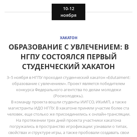
10-12
ноября
ХАКАТОН
ОБРАЗОВАНИЕ С УВЛЕЧЕНИЕМ: В
НГПУ СОСТОЯЛСЯ ПЕРВЫЙ
СТУДЕНЧЕСКИЙ ХАКАТОН
3–5 ноября в НГПУ проходил студенческий хакатон «Edutaiment:
образование с увлечением». Проект является победителем
конкурса Федерального агентства по делам молодежи
(Росмолодежь).
В команду проекта вошли студенты ИИГСО, ИКиМП, а также
магистранты ИДО НГПУ. В хакатоне приняли участие более ста
человек, еще столько же присоединились к онлайн-трансляции.
На протяжении трех дней проекта участники хакатона
погружались в пространство игрофикации: узнавали о типах,
свойствах и структуре игры, а также пробовали создавать свои