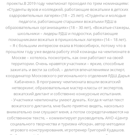
проекты.В 2019 году чемпионат проходил по трем номинациям:
«Студенты вузов и колледжей, работающие вожатыми в детских
оздоровительных лагерях» (18 – 25 лет); «Студенты и молодые
педагоги, работающие старшими вожатыми РДШ в
образовательных организациях» (18 – 30 лет), «Вожатые-стажеры,
школьники – лидеры РДШ и подростки, работающие
помощниками вожатых в пришкольных лагерях» (14 – 18 лет).
– Я с большим интересом ехала в Новосибирск, потому что в
прошлом году уже видела работу этой команды на чемпионате в
Москве – хотелось посмотреть, как они работают на своей
территории. Очень нравятся участники – яркие, способные
зажигать и вести за собой, – делится впечатлениями эксперт,
координатор Московского регионального отделения РДШ Дарья
Кабаченко. В программу чемпионата вошли вожатский
нетворкинг, образовательные мастер-классы от экспертов,
вожатский диктант и собственно конкурсные испытания.
- Участники чемпионаты умеют думать. Когда я читал текст
вожатского диктанта, мне было приятно видеть, насколько
внимательно они слушают меня, а потом сосредотачиваются на
собственном тексте, – комментирует руководитель АНО «Центр
социального творчества и туризма «Искра», автор методики
игрового конструирования, игротренер Григорий Кудашов.