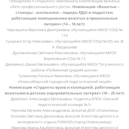
Победители II Открытого чемпионата компетенций вожатых
«Лето профессионального роста».
Номинация «Вожатые –
стажеры - школьники – лидеры РДШ и подростки,
работающие помощниками вожатых в пришкольных
лагерях» (14 – 18 лет):
Черкашина Вероника Дмитриевна, обучающаяся МБОУ СОШ №
119
Сущенко Егор Алексеевич, обучающийся МБОУ СОШ №165 им. В.
А. Бердышева
Духовникова Светлана Максимовна, обучающаяся МКОУ
Березовская СОШ № 12
Деревянко Данил Евгеньевич, обучающийся МКОУ Тогучинского
района «Пойменная средняя школа»
Гузенкова Наталья Ивановна, обучающаяся МБОУ
«Новосибирский городской педагогический лицей»
Номинация «Студенты вузов и колледжей, работающие
вожатыми в детских оздоровительных лагерях» (18 – 25 лет):
Дрейлинг Александра Евгеньевна, студентка БПОУ «Омский
педагогический колледж №1»
Чернова Евгения Александровна, вожатая ДОЛ «Олимпиец»
Хохлова Светлана Денисовна, вожатая Агентства детского и
молодежного отдыха FUNKIDS (город Новокузнецк)
Иванова Арина Альбертовна, вожатая Агентства детского и