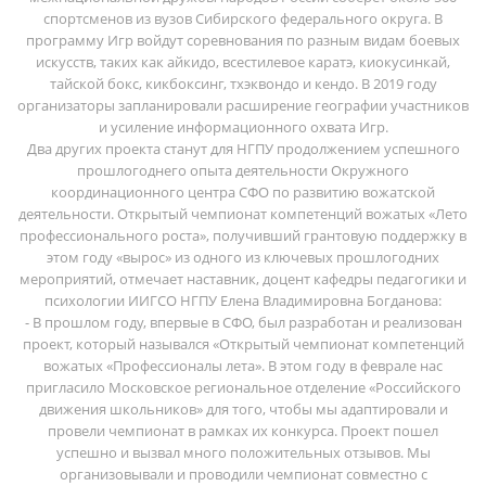
спортсменов из вузов Сибирского федерального округа. В
программу Игр войдут соревнования по разным видам боевых
искусств, таких как айкидо, всестилевое каратэ, киокусинкай,
тайской бокс, кикбоксинг, тхэквондо и кендо. В 2019 году
организаторы запланировали расширение географии участников
и усиление информационного охвата Игр.
Два других проекта станут для НГПУ продолжением успешного
прошлогоднего опыта деятельности Окружного
координационного центра СФО по развитию вожатской
деятельности. Открытый чемпионат компетенций вожатых «Лето
профессионального роста», получивший грантовую поддержку в
этом году «вырос» из одного из ключевых прошлогодних
мероприятий, отмечает наставник, доцент кафедры педагогики и
психологии ИИГСО НГПУ Елена Владимировна Богданова:
- В прошлом году, впервые в СФО, был разработан и реализован
проект, который назывался «Открытый чемпионат компетенций
вожатых «Профессионалы лета». В этом году в феврале нас
пригласило Московское региональное отделение «Российского
движения школьников» для того, чтобы мы адаптировали и
провели чемпионат в рамках их конкурса. Проект пошел
успешно и вызвал много положительных отзывов. Мы
организовывали и проводили чемпионат совместно с