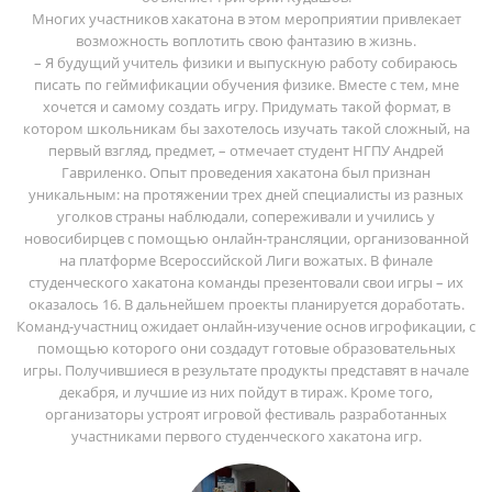
Многих участников хакатона в этом мероприятии привлекает
возможность воплотить свою фантазию в жизнь.
– Я будущий учитель физики и выпускную работу собираюсь
писать по геймификации обучения физике. Вместе с тем, мне
хочется и самому создать игру. Придумать такой формат, в
котором школьникам бы захотелось изучать такой сложный, на
первый взгляд, предмет, – отмечает студент НГПУ Андрей
Гавриленко. Опыт проведения хакатона был признан
уникальным: на протяжении трех дней специалисты из разных
уголков страны наблюдали, сопереживали и учились у
новосибирцев с помощью онлайн-трансляции, организованной
на платформе Всероссийской Лиги вожатых. В финале
студенческого хакатона команды презентовали свои игры – их
оказалось 16. В дальнейшем проекты планируется доработать.
Команд-участниц ожидает онлайн-изучение основ игрофикации, с
помощью которого они создадут готовые образовательных
игры. Получившиеся в результате продукты представят в начале
декабря, и лучшие из них пойдут в тираж. Кроме того,
организаторы устроят игровой фестиваль разработанных
участниками первого студенческого хакатона игр.