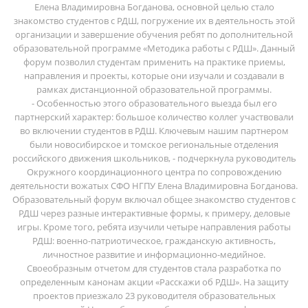
Елена Владимировна Богданова, основной целью стало
знакомство студентов с РДШ, погружение их в деятельность этой
организации и завершение обучения ребят по дополнительной
образовательной программе «Методика работы с РДШ». Данный
форум позволил студентам применить на практике приемы,
направления и проекты, которые они изучали и создавали в
рамках дистанционной образовательной программы.
- Особенностью этого образовательного выезда был его
партнерский характер: большое количество коллег участвовали
во включении студентов в РДШ. Ключевым нашим партнером
были новосибирское и томское региональные отделения
российского движения школьников, - подчеркнула руководитель
Окружного координационного центра по сопровождению
деятельности вожатых СФО НГПУ Елена Владимировна Богданова.
Образовательный форум включал общее знакомство студентов с
РДШ через разные интерактивные формы, к примеру, деловые
игры. Кроме того, ребята изучили четыре направления работы
РДШ: военно-патриотическое, гражданскую активность,
личностное развитие и информационно-медийное.
Своеобразным отчетом для студентов стала разработка по
определенным канонам акции «Расскажи об РДШ». На защиту
проектов приезжало 23 руководителя образовательных