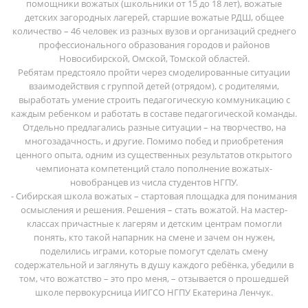
помощники вожатых (школьники от 15 до 18 лет), вожатые
детских загородных лагерей, старшие вожатые РДШ, общее
количество – 46 человек из разных вузов и организаций среднего
профессионального образования городов и районов
Новосибирской, Омской, Томской областей.
Ребятам предстояло пройти через смоделированные ситуации
взаимодействия с группой детей (отрядом), с родителями,
выработать умение строить педагогическую коммуникацию с
каждым ребенком и работать в составе педагогической команды.
Отдельно предлагались разные ситуации – на творчество, на
многозадачность, и другие. Помимо побед и приобретения
ценного опыта, одним из существенных результатов открытого
чемпионата компетенций стало пополнение вожатых-
новобранцев из числа студентов НГПУ.
- Сибирская школа вожатых – стартовая площадка для понимания
осмысления и решения. Решения – стать вожатой. На мастер-
классах причастные к лагерям и детским центрам помогли
понять, кто такой напарник на смене и зачем он нужен,
поделились играми, которые помогут сделать смену
содержательной и заглянуть в душу каждого ребёнка, убедили в
том, что вожатство – это про меня, – отзывается о прошедшей
школе первокурсница ИИГСО НГПУ Екатерина Ленчук.