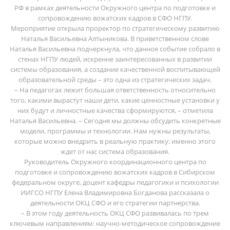
РФ в рамках деятельности Окружного центра по подготовке и
сопровождению вожатских кадров в СФО НГПУ.
Мероприятие открыла проректор по стратегическому развитию
Наталья Васильевна Алтыникова. В приветственном слове
Наталья Васильевна подчеркнула, что данное событие собрало в
стенах НГПУ людей, искренне заинтересованных в развитии
системы образования, а создание качественной воспитывающей
образовательной среды – это одна из стратегических задач.
– На педагогах лежит большая ответственность относительно
того, какими вырастут наши дети, какие ценностные установки у
них будут и личностные качества сформируются, – отметила
Наталья Васильевна. – Сегодня мы должны обсудить конкретные
модели, программы и технологии. Нам нужны результаты,
которые можно внедрить в реальную практику: именно этого
ждет от нас система образования.
Руководитель Окружного координационного центра по
подготовке и сопровождению вожатских кадров в Сибирском
федеральном округе, доцент кафедры педагогики и психологии
ИИГСО НГПУ Елена Владимировна Богданова рассказала о
деятельности ОКЦ СФО и его стратегии партнерства.
– В этом году деятельность ОКЦ СФО развивалась по трем
ключевым направлениям: научно-методическое сопровождение